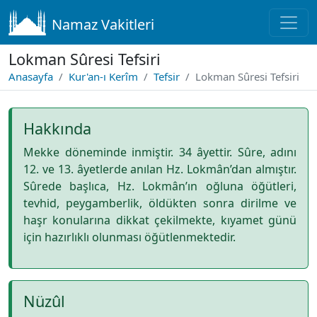
Namaz Vakitleri
Lokman Sûresi Tefsiri
Anasayfa
Kur'an-ı Kerîm
Tefsir
Lokman Sûresi Tefsiri
Hakkında
Mekke döneminde inmiştir. 34 âyettir. Sûre, adını
12. ve 13. âyetlerde anılan Hz. Lokmân’dan almıştır.
Sûrede başlıca, Hz. Lokmân’ın oğluna öğütleri,
tevhid, peygamberlik, öldükten sonra dirilme ve
haşr konularına dikkat çekilmekte, kıyamet günü
için hazırlıklı olunması öğütlenmektedir.
Nüzûl