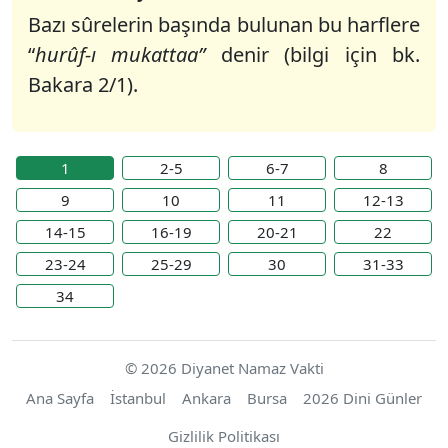
Bazı sûrelerin başında bulunan bu harflere
“
hurûf-ı mukattaa”
denir (bilgi için bk.
Bakara 2/1).
1
2-5
6-7
8
9
10
11
12-13
14-15
16-19
20-21
22
23-24
25-29
30
31-33
34
© 2026 Diyanet Namaz Vakti
Ana Sayfa
İstanbul
Ankara
Bursa
2026 Dini Günler
Gizlilik Politikası