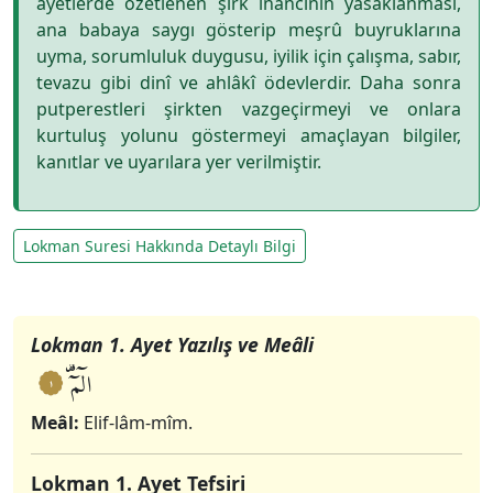
âyetlerde özetlenen şirk inancının yasaklanması,
ana babaya saygı gösterip meşrû buyruklarına
uyma, sorumluluk duygusu, iyilik için çalışma, sabır,
tevazu gibi dinî ve ahlâkî ödevlerdir. Daha sonra
putperestleri şirkten vazgeçirmeyi ve onlara
kurtuluş yolunu göstermeyi amaçlayan bilgiler,
kanıtlar ve uyarılara yer verilmiştir.
Lokman Suresi Hakkında Detaylı Bilgi
1. Ayet Tefsiri
2-5. Ayet Tefsiri
6-7. Ayet Tefsiri
8. Ayet Tefsiri
9. Ayet Tefsiri
10. Ayet Tefsiri
11. Ayet Tefsiri
12-13. Ayet Tefsiri
14-15. Ayet Tefsiri
16-19. Ayet Tefsiri
20-21. Ayet Tefsiri
22. Ayet Tefsiri
23-24. Ayet Tefsiri
25-29. Ayet Tefsiri
30. Ayet Tefsiri
31-33. Ayet Tefsiri
34. Ayet Tefsiri
Lokman 1. Ayet Yazılış ve Meâli
الٓمٓࣞ
١
Meâl:
Elif-lâm-mîm.
Lokman 1. Ayet Tefsiri