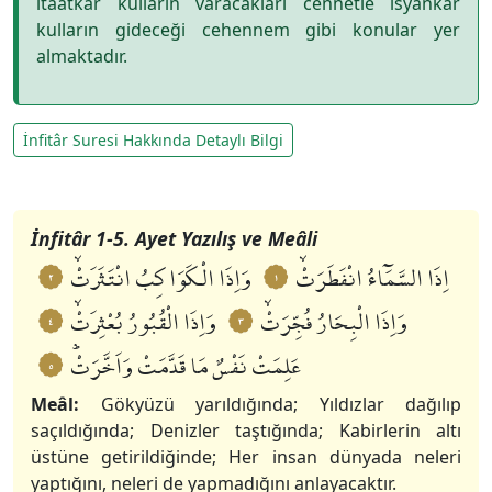
itaatkâr kulların varacakları cennetle isyankâr
kulların gideceği cehennem gibi konular yer
almaktadır.
İnfitâr Suresi Hakkında Detaylı Bilgi
1-5. Ayet Tefsiri
6-8. Ayet Tefsiri
9-12. Ayet Tefsiri
13-16. Ayet Tefsiri
17-19. Ayet Tefsiri
İnfitâr 1-5. Ayet Yazılış ve Meâli
اِذَا السَّمَٓاءُ انْفَطَرَتْۙ
وَاِذَا الْكَوَاكِبُ انْتَثَرَتْۙ
٢
١
وَاِذَا الْبِحَارُ فُجِّرَتْۙ
وَاِذَا الْقُبُورُ بُعْثِرَتْۙ
٤
٣
عَلِمَتْ نَفْسٌ مَا قَدَّمَتْ وَاَخَّرَتْؕ
٥
Meâl:
Gökyüzü yarıldığında; Yıldızlar dağılıp
saçıldığında; Denizler taştığında; Kabirlerin altı
üstüne getirildiğinde; Her insan dünyada neleri
yaptığını, neleri de yapmadığını anlayacaktır.