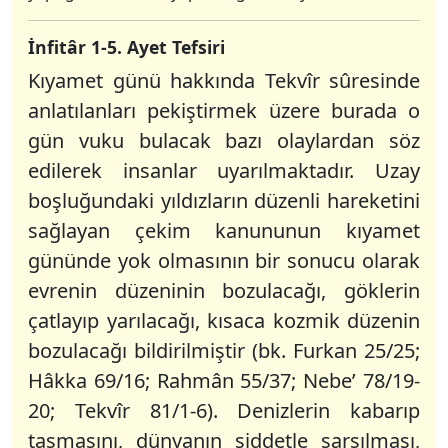
İnfitâr 1-5. Ayet Tefsiri
Kıyamet günü hakkında Tekvîr sûresinde
anlatılanları pekiştirmek üzere burada o
gün vuku bulacak bazı olaylardan söz
edilerek insanlar uyarılmaktadır. Uzay
boşluğundaki yıldızların düzenli hareketini
sağlayan çekim kanununun kıyamet
gününde yok olmasının bir sonucu olarak
evrenin düzeninin bozulacağı, göklerin
çatlayıp yarılacağı, kısaca kozmik düzenin
bozulacağı bildirilmiştir (bk. Furkan 25/25;
Hâkka 69/16; Rahmân 55/37; Nebe’ 78/19-
20; Tekvîr 81/1-6). Denizlerin kabarıp
taşmasını, dünyanın şiddetle sarsılması,