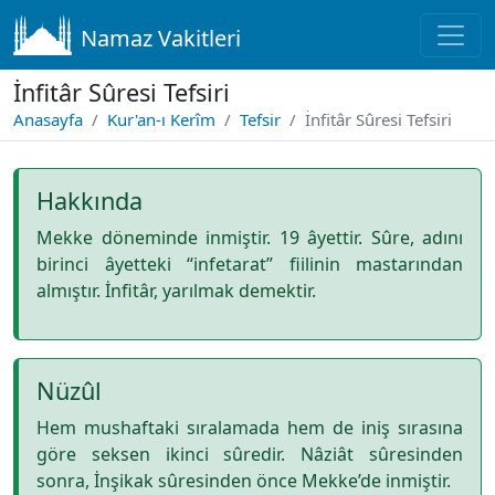
Namaz Vakitleri
İnfitâr Sûresi Tefsiri
Anasayfa
Kur'an-ı Kerîm
Tefsir
İnfitâr Sûresi Tefsiri
Hakkında
Mekke döneminde inmiştir. 19 âyettir. Sûre, adını
birinci âyetteki “infetarat” fiilinin mastarından
almıştır. İnfitâr, yarılmak demektir.
Nüzûl
Hem mushaftaki sıralamada hem de iniş sırasına
göre seksen ikinci sûredir. Nâziât sûresinden
sonra, İnşikak sûresinden önce Mekke’de inmiştir.