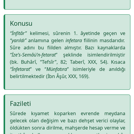
Konusu
“İnfitâr”
kelimesi, sûrenin 1. âyetinde geçen ve
“yarıldı”
anlamına gelen
infetara
fiilinin masdarıdır.
Sûre adını bu fiilden almıştır. Bazı kaynaklarda
“İze’s-Semâü’n-fetarat
” şeklinde isimlendirilmiştir
(bk. Buhârî, “Tefsîr”, 82; Taberî, XXX, 54). Kısaca
“İnfetarat
” ve “
Münfatıra
” isimleriyle de anıldığı
belirtilmektedir (İbn Âşûr, XXX, 169).
Fazileti
Sûrede kıyamet koparken evrende meydana
gelecek olan değişim ve bazı dehşet verici olaylar,
öldükten sonra dirilme, mahşerde hesap verme ve