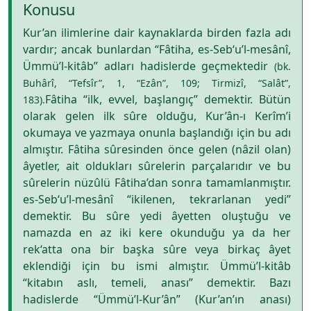
Konusu
Kur’an ilimlerine dair kaynaklarda birden fazla adı
vardır; ancak bunlardan “Fâtiha, es-Seb‘u’l-mesânî,
Ümmü’l-kitâb” adları hadislerde geçmektedir
(bk.
Buhârî, “Tefsîr”, 1, “Ezân”, 109; Tirmizî, “Salât”,
Fâtiha “ilk, evvel, başlangıç” demektir. Bütün
183).
olarak gelen ilk sûre olduğu, Kur’ân-ı Kerîm’i
okumaya ve yazmaya onunla başlandığı için bu adı
almıştır. Fâtiha sûresinden önce gelen (nâzil olan)
âyetler, ait oldukları sûrelerin parçalarıdır ve bu
sûrelerin nüzûlü Fâtiha’dan sonra tamamlanmıştır.
es-Seb‘u’l-mesânî “ikilenen, tekrarlanan yedi”
demektir. Bu sûre yedi âyetten oluştuğu ve
namazda en az iki kere okunduğu ya da her
rek‘atta ona bir başka sûre veya birkaç âyet
eklendiği için bu ismi almıştır. Ümmü’l-kitâb
“kitabın aslı, temeli, anası” demektir. Bazı
hadislerde “Ümmü’l-Kur’ân” (Kur’an’ın anası)