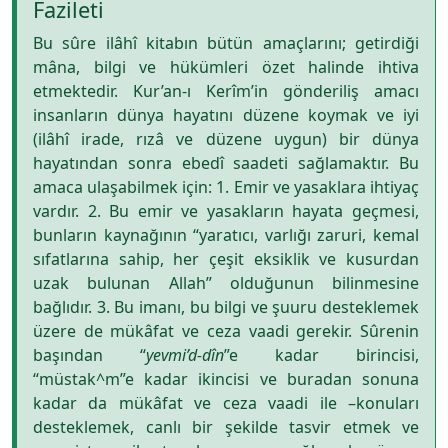
Fazileti
Bu sûre ilâhî kitabın bütün amaçlarını; getirdiği
mâna, bilgi ve hükümleri özet halinde ihtiva
etmektedir. Kur’an-ı Kerîm’in gönderiliş amacı
insanların dünya hayatını düzene koymak ve iyi
(ilâhî irade, rızâ ve düzene uygun) bir dünya
hayatından sonra ebedî saadeti sağlamaktır. Bu
amaca ulaşabilmek için: 1. Emir ve yasaklara ihtiyaç
vardır. 2. Bu emir ve yasakların hayata geçmesi,
bunların kaynağının “yaratıcı, varlığı zaruri, kemal
sıfatlarına sahip, her çeşit eksiklik ve kusurdan
uzak bulunan Allah” olduğunun bilinmesine
bağlıdır. 3. Bu imanı, bu bilgi ve şuuru desteklemek
üzere de mükâfat ve ceza vaadi gerekir. Sûrenin
başından “
yevmi’d-dîn
”e kadar birincisi,
“müstak^m”e kadar ikincisi ve buradan sonuna
kadar da mükâfat ve ceza vaadi ile –konuları
desteklemek, canlı bir şekilde tasvir etmek ve