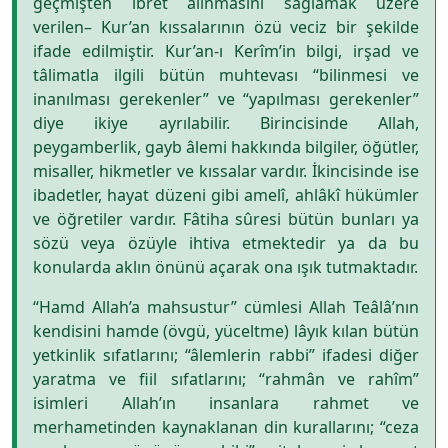
geçmişten ibret alınmasını sağlamak üzere
verilen– Kur’an kıssalarının özü veciz bir şekilde
ifade edilmiştir. Kur’an-ı Kerîm’in bilgi, irşad ve
tâlimatla ilgili bütün muhtevası “bilinmesi ve
inanılması gerekenler” ve “yapılması gerekenler”
diye ikiye ayrılabilir. Birincisinde Allah,
peygamberlik, gayb âlemi hakkında bilgiler, öğütler,
misaller, hikmetler ve kıssalar vardır. İkincisinde ise
ibadetler, hayat düzeni gibi amelî, ahlâkî hükümler
ve öğretiler vardır. Fâtiha sûresi bütün bunları ya
sözü veya özüyle ihtiva etmektedir ya da bu
konularda aklın önünü açarak ona ışık tutmaktadır.
“Hamd Allah’a mahsustur” cümlesi Allah Teâlâ’nın
kendisini hamde (övgü, yüceltme) lâyık kılan bütün
yetkinlik sıfatlarını; “âlemlerin rabbi” ifadesi diğer
yaratma ve fiil sıfatlarını; “rahmân ve rahîm”
isimleri Allah’ın insanlara rahmet ve
merhametinden kaynaklanan din kurallarını; “ceza