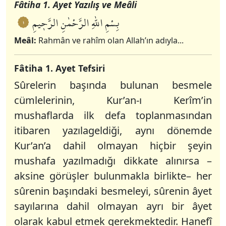
Fâtiha 1. Ayet Yazılış ve Meâli
بِسْمِ اللّٰهِ الرَّحْمٰنِ الرَّحٖيمِ
١
Meâl:
Rahmân ve rahîm olan Allah’ın adıyla...
Fâtiha 1. Ayet Tefsiri
Sûrelerin başında bulunan besmele
cümlelerinin, Kur’an-ı Kerîm’in
mushaflarda ilk defa toplanmasından
itibaren yazılageldiği, aynı dönemde
Kur’an’a dahil olmayan hiçbir şeyin
mushafa yazılmadığı dikkate alınırsa –
aksine görüşler bulunmakla birlikte– her
sûrenin başındaki besmeleyi, sûrenin âyet
sayılarına dahil olmayan ayrı bir âyet
olarak kabul etmek gerekmektedir. Hanefî