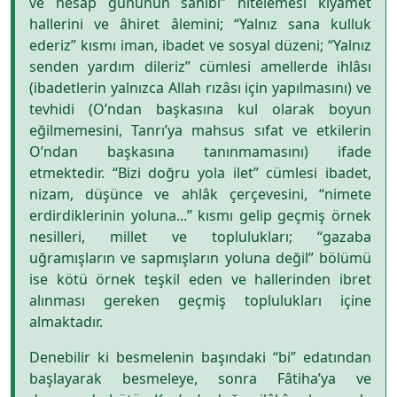
ve hesap gününün sahibi” nitelemesi kıyamet
hallerini ve âhiret âlemini; “Yalnız sana kulluk
ederiz” kısmı iman, ibadet ve sosyal düzeni; “Yalnız
senden yardım dileriz” cümlesi amellerde ihlâsı
(ibadetlerin yalnızca Allah rızâsı için yapılmasını) ve
tevhidi (O’ndan başkasına kul olarak boyun
eğilmemesini, Tanrı’ya mahsus sıfat ve etkilerin
O’ndan başkasına tanınmamasını) ifade
etmektedir. “Bizi doğru yola ilet” cümlesi ibadet,
nizam, düşünce ve ahlâk çerçevesini, “nimete
erdirdiklerinin yoluna...” kısmı gelip geçmiş örnek
nesilleri, millet ve toplulukları; “gazaba
uğramışların ve sapmışların yoluna değil” bölümü
ise kötü örnek teşkil eden ve hallerinden ibret
alınması gereken geçmiş toplulukları içine
almaktadır.
Denebilir ki besmelenin başındaki “bi” edatından
başlayarak besmeleye, sonra Fâtiha’ya ve