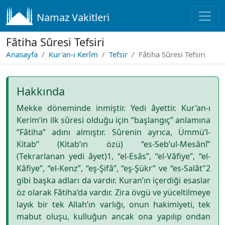
Namaz Vakitleri
Fâtiha Sûresi Tefsiri
Anasayfa
Kur'an-ı Kerîm
Tefsir
Fâtiha Sûresi Tefsiri
Hakkında
Mekke döneminde inmiştir. Yedi âyettir. Kur’an-ı
Kerim’in ilk sûresi olduğu için “başlangıç” anlamına
“Fâtiha” adını almıştır. Sûrenin ayrıca, Ümmü’l-
Kitab” (Kitab’ın özü) “es-Seb’ul-Mesânî”
(Tekrarlanan yedi âyet)1, “el-Esâs”, “el-Vâfiye”, “el-
Kâfiye”, “el-Kenz”, “eş-Şifâ”, “eş-Şükr” ve “es-Salât"2
gibi başka adları da vardır. Kuran’ın içerdiği esaslar
öz olarak Fâtiha’da vardır. Zira övgü ve yüceltilmeye
layık bir tek Allah’ın varlığı, onun hakimiyeti, tek
mabut oluşu, kulluğun ancak ona yapılıp ondan