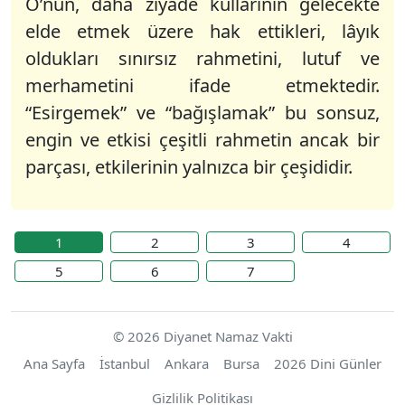
O’nun, daha ziyade kullarının gelecekte
elde etmek üzere hak ettikleri, lâyık
oldukları sınırsız rahmetini, lutuf ve
merhametini ifade etmektedir.
“Esirgemek” ve “bağışlamak” bu sonsuz,
engin ve etkisi çeşitli rahmetin ancak bir
parçası, etkilerinin yalnızca bir çeşididir.
1
2
3
4
5
6
7
© 2026 Diyanet Namaz Vakti
Ana Sayfa
İstanbul
Ankara
Bursa
2026 Dini Günler
Gizlilik Politikası