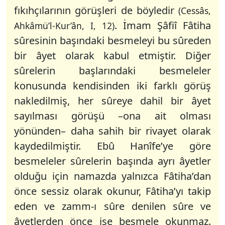
fıkıhçılarının görüşleri de böyledir
(Cessâs,
. İmam Şâfiî Fâtiha
Ahkâmü’l-Kur’ân, I, 12)
sûresinin başındaki besmeleyi bu sûreden
bir âyet olarak kabul etmiştir. Diğer
sûrelerin başlarındaki besmeleler
konusunda kendisinden iki farklı görüş
nakledilmiş, her sûreye dahil bir âyet
sayılması görüşü –ona ait olması
yönünden– daha sahih bir rivayet olarak
kaydedilmiştir. Ebû Hanîfe’ye göre
besmeleler sûrelerin başında ayrı âyetler
olduğu için namazda yalnızca Fâtiha’dan
önce sessiz olarak okunur, Fâtiha’yı takip
eden ve zamm-ı sûre denilen sûre ve
âyetlerden önce ise besmele okunmaz.