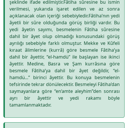
şeklinde ifade edilmiştir.Fâtiha sûresine bu ismin
verilmesi, yukarıda işaret edilen ve az sonra
açıklanacak olan içeriği sebebiyledir.Fâtiha’nın yedi
âyetli bir sûre olduğunda görüş birliği vardır. Bu
yedi âyetin sayımı, besmelenin Fâtiha sûresine
dahil bir âyet olup olmadığı konusundaki görüş
ayrılığı sebebiyle farklı olmuştur. Mekke ve Kûfeli
kıraat âlimlerine (kurrâ) göre besmele Fâtiha’ya
dahil bir âyettir, “el-hamdü” ile başlayan ise ikinci
âyettir. Medine, Basra ve Şam kurrâsına göre
besmele Fâtiha’ya dahil bir âyet değildir, “el-
hamdü...” birinci âyettir. Bu konuya besmelenin
tefsirinde tekrar dönülecektir. Besmeleyi Fâtiha’dan
saymayanlara göre “en‘amte aleyhim”den sonrası
ayrı bir âyettir ve yedi rakamı böyle
tamamlanmaktadır.