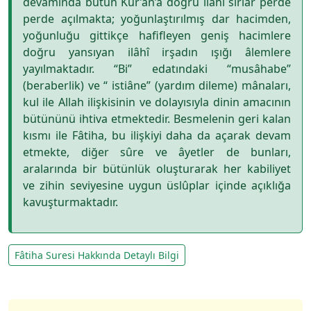
devamında bütün Kur’an’a doğru ilâhî sırlar perde
perde açılmakta; yoğunlaştırılmış dar hacimden,
yoğunluğu gittikçe hafifleyen geniş hacimlere
doğru yansıyan ilâhî irşadın ışığı âlemlere
yayılmaktadır. “Bi” edatındaki “musâhabe”
(beraberlik) ve “ istiâne” (yardım dileme) mânaları,
kul ile Allah ilişkisinin ve dolayısıyla dinin amacının
bütününü ihtiva etmektedir. Besmelenin geri kalan
kısmı ile Fâtiha, bu ilişkiyi daha da açarak devam
etmekte, diğer sûre ve âyetler de bunları,
aralarında bir bütünlük oluşturarak her kabiliyet
ve zihin seviyesine uygun üslûplar içinde açıklığa
kavuşturmaktadır.
Fâtiha Suresi Hakkında Detaylı Bilgi
1. Ayet Tefsiri
2. Ayet Tefsiri
3. Ayet Tefsiri
4. Ayet Tefsiri
5. Ayet Tefsiri
6. Ayet Tefsiri
7. Ayet Tefsiri