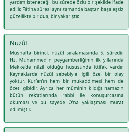
yardım isteneceği, bu sûrede özlü bir şekilde ifade
edilir. Fâtiha sûresi aynı zamanda baştan başa eşsiz
güzellikte bir dua, bir yakarıştır.
Nüzûl
Mushafta birinci, nüzûl sıralamasında 5. sûredir.
Hz. Muhammed’in peygamberliğinin ilk yıllarında
Mekke’de nâzil olduğu hususunda ittifak vardır.
Kaynaklarda nüzûl sebebiyle ilgili özel bir olay
yoktur. Kur’an’ın hem bir mukaddimesi hem de
özeti gibidir. Ayrıca her müminin kıldığı namazın
bütün rek‘atlarında rabbi ile konuşurcasına
okuması ve bu sayede O’na yaklaşması murat
edilmiştir.