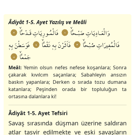
1-5. Ayet Tefsiri
6-8. Ayet Tefsiri
9-11. Ayet Tefsiri
Âdiyât 1-5. Ayet Yazılış ve Meâli
وَالْعَـادِيَاتِ ضَبْـحاًۙ
فَالْمُـورِيَاتِ قَـدْحاًۙ
٢
١
فَالْمُغٖيرَاتِ صُبْحاًۙ
فَاَثَرْنَ بِهٖ نَقْعاًۙ
فَوَسَطْنَ بِهٖ
٤
٣
جَمْعاًۙ
٥
Meâl:
Yemin olsun nefes nefese koşanlara; Sonra
çakarak kıvılcım saçanlara; Sabahleyin ansızın
baskın yapanlara; Derken o sırada tozu dumana
katanlara; Peşinden orada bir topluluğun ta
ortasına dalanlara ki!
Âdiyât 1-5. Ayet Tefsiri
Savaş sırasında düşman üzerine saldıran
atlar tasvir edilmekte ve eski savaşların