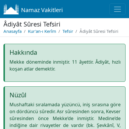
Namaz Vakitleri
Âdiyât Sûresi Tefsiri
Anasayfa
Kur'an-ı Kerîm
Tefsir
Âdiyât Sûresi Tefsiri
Hakkında
Mekke döneminde inmiştir. 11 âyettir. Âdiyât, hızlı
koşan atlar demektir.
Nüzûl
Mushaftaki sıralamada yüzüncü, iniş sırasına göre
on dördüncü sûredir. Asr sûresinden sonra, Kevser
sûresinden önce Mekke’de inmiştir. Medine’de
indiğine dair rivayetler de vardır (bk. Şevkânî, V,