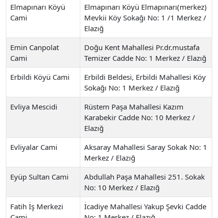
Elmapınarı Köyü
Elmapınarı Köyü Elmapınarı(merkez)
Cami
Mevkii Köy Sokağı No: 1 /1 Merkez /
Elazığ
Emin Canpolat
Doğu Kent Mahallesi Pr.dr.mustafa
Cami
Temizer Cadde No: 1 Merkez / Elazığ
Erbildi Köyü Cami
Erbildi Beldesi, Erbildi Mahallesi Köy
Sokağı No: 1 Merkez / Elazığ
Evliya Mescidi
Rüstem Paşa Mahallesi Kazım
Karabekir Cadde No: 10 Merkez /
Elazığ
Evliyalar Cami
Aksaray Mahallesi Saray Sokak No: 1
Merkez / Elazığ
Eyüp Sultan Cami
Abdullah Paşa Mahallesi 251. Sokak
No: 10 Merkez / Elazığ
Fatih İş Merkezi
İcadiye Mahallesi Yakup Şevki Cadde
Cami
No: 1 Merkez / Elazığ