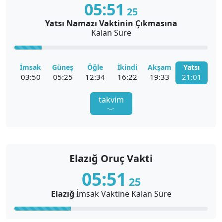
05:
51
24
Elazığ
Yatsı Namazı Vaktinin Çıkmasına
Kalan Süre
Elazığ Ezan Vakti
İmsak
Güneş
Öğle
İkindi
Akşam
Yatsı
03:50
05:25
12:34
16:22
19:33
21:01
takvim
﹀
Elazığ Namaz Vakitleri Diyanet
Elazığ Oruç Vakti
Elazığ İmsak Vakti
Elazığ İftar Vakti
05:
51
24
Elazığ
İmsak
Vaktine Kalan Süre