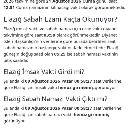
2026 takvimine göre
21 Ağustos 2026 Cuma
günü, saat
12:31
Cuma namazının kılınacağı vakit olarak görünmektedir.
Elazığ Sabah Ezanı Kaçta Okunuyor?
Elazığ imsak vakti ve sabah namazı için ezan vakti diyanet
takvimine göre saat
03:50
olarak görünmektedir. Diyanet
İşleri Başkanlığı'nın verilerine göre burada belirtilen saat
sabah namazının başlangıç vaktini ifade etmektedir. Elazığ
güneşin doğuş saati olan
05:25
ise sabah namazı vaktinin
bitiş saatidir.
Elazığ İmsak Vakti Girdi mi?
Şu anda ki
09 Ağustos 2026 Pazar 00:58:27
saat verilerine
göre Elazığ için imsak vakti
henüz girmemiş
görünüyor.
Elazığ Sabah Namazı Vakti Çıktı mı?
Şu anda ki
09 Ağustos 2026 Pazar 00:58:27
saat verilerine
göre Elazığ için sabah namazı vakti
henüz girmemiş
görünüyor.