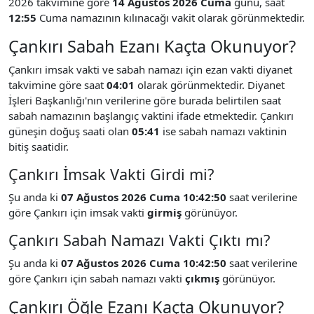
2026 takvimine göre
14 Ağustos 2026 Cuma
günü, saat
12:55
Cuma namazının kılınacağı vakit olarak görünmektedir.
Çankırı Sabah Ezanı Kaçta Okunuyor?
Çankırı imsak vakti ve sabah namazı için ezan vakti diyanet
takvimine göre saat
04:01
olarak görünmektedir. Diyanet
İşleri Başkanlığı'nın verilerine göre burada belirtilen saat
sabah namazının başlangıç vaktini ifade etmektedir. Çankırı
güneşin doğuş saati olan
05:41
ise sabah namazı vaktinin
bitiş saatidir.
Çankırı İmsak Vakti Girdi mi?
Şu anda ki
07 Ağustos 2026 Cuma 10:42:50
saat verilerine
göre Çankırı için imsak vakti
girmiş
görünüyor.
Çankırı Sabah Namazı Vakti Çıktı mı?
Şu anda ki
07 Ağustos 2026 Cuma 10:42:50
saat verilerine
göre Çankırı için sabah namazı vakti
çıkmış
görünüyor.
Çankırı Öğle Ezanı Kaçta Okunuyor?