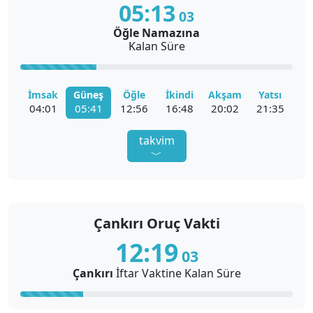
05:
13
02
Çankırı
Öğle Namazına
Kalan Süre
Çankırı Ezan Vakti
İmsak
Güneş
Öğle
İkindi
Akşam
Yatsı
04:01
05:41
12:56
16:48
20:02
21:35
takvim
﹀
Çankırı Namaz Vakitleri Diyanet
Çankırı Oruç Vakti
Çankırı İmsak Vakti
Çankırı İftar Vakti
12:
19
02
Çankırı
İftar
Vaktine Kalan Süre