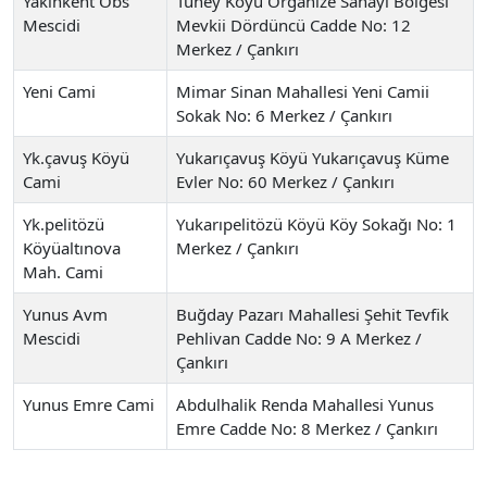
Yakınkent Obs
Tüney Köyü Organize Sanayi Bölgesi
Mescidi
Mevkii Dördüncü Cadde No: 12
Merkez / Çankırı
Yeni Cami
Mimar Sinan Mahallesi Yeni Camii
Sokak No: 6 Merkez / Çankırı
Yk.çavuş Köyü
Yukarıçavuş Köyü Yukarıçavuş Küme
Cami
Evler No: 60 Merkez / Çankırı
Yk.pelitözü
Yukarıpelitözü Köyü Köy Sokağı No: 1
Köyüaltınova
Merkez / Çankırı
Mah. Cami
Yunus Avm
Buğday Pazarı Mahallesi Şehit Tevfik
Mescidi
Pehlivan Cadde No: 9 A Merkez /
Çankırı
Yunus Emre Cami
Abdulhalik Renda Mahallesi Yunus
Emre Cadde No: 8 Merkez / Çankırı