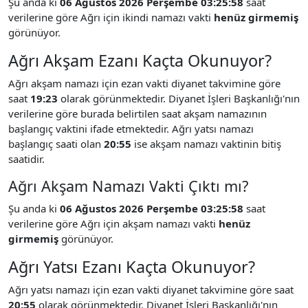
Şu anda ki
06 Ağustos 2026 Perşembe 03:25:58
saat
verilerine göre Ağrı için ikindi namazı vakti
henüz girmemiş
görünüyor.
Ağrı Akşam Ezanı Kaçta Okunuyor?
Ağrı akşam namazı için ezan vakti diyanet takvimine göre
saat
19:23
olarak görünmektedir. Diyanet İşleri Başkanlığı'nın
verilerine göre burada belirtilen saat akşam namazının
başlangıç vaktini ifade etmektedir. Ağrı yatsı namazı
başlangıç saati olan
20:55
ise akşam namazı vaktinin bitiş
saatidir.
Ağrı Akşam Namazı Vakti Çıktı mı?
Şu anda ki
06 Ağustos 2026 Perşembe 03:25:58
saat
verilerine göre Ağrı için akşam namazı vakti
henüz
girmemiş
görünüyor.
Ağrı Yatsı Ezanı Kaçta Okunuyor?
Ağrı yatsı namazı için ezan vakti diyanet takvimine göre saat
20:55
olarak görünmektedir. Diyanet İşleri Başkanlığı'nın