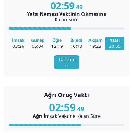
02:
59
48
Ağrı
Yatsı Namazı Vaktinin Çıkmasına
Kalan Süre
Ağrı Ezan Vakti
İmsak
Güneş
Öğle
İkindi
Akşam
Yatsı
03:26
05:04
12:19
16:10
19:23
20:55
takvim
﹀
Ağrı Namaz Vakitleri Diyanet
Ağrı Oruç Vakti
Ağrı İmsak Vakti
Ağrı İftar Vakti
02:
59
48
Ağrı
İmsak
Vaktine Kalan Süre