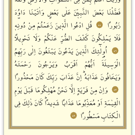
وَرَبُّكَ اَعْلَمُ بِمَنْ فِي السَّمٰوَاتِ وَالْاَرْضِؕ وَلَقَدْ
فَضَّلْنَا بَعْضَ النَّبِيّٖنَ عَلٰى بَعْضٍ وَاٰتَيْنَا دَاوُ۫دَ
زَبُوراً
قُلِ ادْعُوا الَّذٖينَ زَعَمْتُمْ مِنْ دُونِهٖ
٥٥
فَلَا يَمْلِكُونَ كَشْفَ الضُّرِّ عَنْكُمْ وَلَا تَحْوٖيلاً
اُو۬لٰٓئِكَ الَّذٖينَ يَدْعُونَ يَبْتَغُونَ اِلٰى رَبِّهِمُ
٥٦
الْوَسٖيلَةَ اَيُّهُمْ اَقْرَبُ وَيَرْجُونَ رَحْمَتَهُ
وَيَخَافُونَ عَذَابَهُؕ اِنَّ عَذَابَ رَبِّكَ كَانَ مَحْذُوراً
وَاِنْ مِنْ قَرْيَةٍ اِلَّا نَحْنُ مُهْلِكُوهَا قَبْلَ يَوْمِ
٥٧
الْقِيٰمَةِ اَوْ مُعَذِّبُوهَا عَذَاباً شَدٖيداًؕ كَانَ ذٰلِكَ فِي
الْكِتَابِ مَسْطُوراً
٥٨