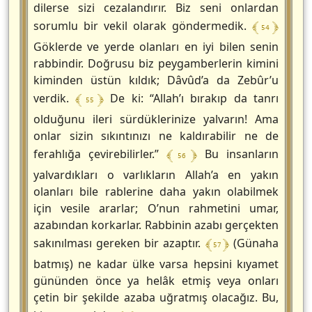
dilerse sizi cezalandırır. Biz seni onlardan
﴾ 54 ﴿
sorumlu bir vekil olarak göndermedik.
Göklerde ve yerde olanları en iyi bilen senin
rabbindir. Doğrusu biz peygamberlerin kimini
kiminden üstün kıldık; Dâvûd’a da Zebûr’u
﴾ 55 ﴿
verdik.
De ki: “Allah’ı bırakıp da tanrı
olduğunu ileri sürdüklerinize yalvarın! Ama
onlar sizin sıkıntınızı ne kaldırabilir ne de
﴾ 56 ﴿
ferahlığa çevirebilirler.”
Bu insanların
yalvardıkları o varlıkların Allah’a en yakın
olanları bile rablerine daha yakın olabilmek
için vesile ararlar; O’nun rahmetini umar,
azabından korkarlar. Rabbinin azabı gerçekten
﴾ 57 ﴿
sakınılması gereken bir azaptır.
(Günaha
batmış) ne kadar ülke varsa hepsini kıyamet
gününden önce ya helâk etmiş veya onları
çetin bir şekilde azaba uğratmış olacağız. Bu,