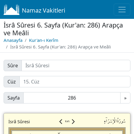
Namaz Vakitleri
İsrâ Sûresi 6. Sayfa (Kur'an: 286) Arapça
ve Meâli
Anasayfa
Kur'an-ı Kerîm
İsrâ Sûresi 6. Sayfa (Kur'an: 286) Arapça ve Meâli
Sûre
Cüz
Sayfa
»
٢٨٦
سُورَةُالْاِسْرَاۤءِ
İsrâ Sûresi