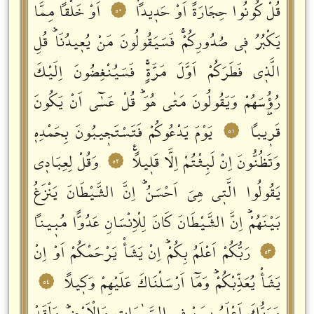
قُلْ كُونُوا حِجَارَةً اَوْ حَدٖيداًۙ
اَوْ خَلْقاً مِمَّا
٥٠
يَكْبُرُ فٖي صُدُورِكُمْۚ فَسَيَقُولُونَ مَنْ يُعٖيدُنَاؕ قُلِ
الَّذٖي فَطَرَكُمْ اَوَّلَ مَرَّةٍۚ فَسَيُنْغِضُونَ اِلَيْكَ
رُؤُ۫سَهُمْ وَيَقُولُونَ مَتٰى هُوَؕ قُلْ عَسٰٓى اَنْ يَكُونَ
قَرٖيباً
يَوْمَ يَدْعُوكُمْ فَتَسْتَجٖيبُونَ بِحَمْدِهٖ
٥١
وَتَظُنُّونَ اِنْ لَبِثْتُمْ اِلَّا قَلٖيلاًࣖ
وَقُلْ لِعِبَادٖي
٥٢
يَقُولُوا الَّتٖي هِيَ اَحْسَنُؕ اِنَّ الشَّيْطَانَ يَنْزَغُ
بَيْنَهُمْؕ اِنَّ الشَّيْطَانَ كَانَ لِلْاِنْسَانِ عَدُواًّ مُبٖيناً
رَبُّكُمْ اَعْلَمُ بِكُمْؕ اِنْ يَشَأْ يَرْحَمْكُمْ اَوْ اِنْ
٥٣
يَشَأْ يُعَذِّبْكُمْؕ وَمَٓا اَرْسَلْنَاكَ عَلَيْهِمْ وَكٖيلاً
٥٤