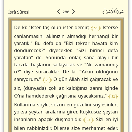
سُورَةُالْاِسْرَاۤءِ
İsrâ Sûresi
286
﴾ 50 ﴿
De ki: “İster taş olun ister demir;
İsterse
canlanmasını aklınızın almadığı herhangi bir
yaratık!” Bu defa da “Bizi tekrar hayata kim
döndürecek?” diyecekler. “Sizi birinci defa
yaratan” de. Sonunda onlar, sana alaylı bir
tarzda başlarını sallayacak ve “Ne zamanmış
o?” diye soracaklar. De ki: “Yakın olduğunu
﴾ 51 ﴿
sanıyorum.”
O gün Allah sizi çağıracak ve
siz, (dünyada) çok az kaldığınız zannı içinde
﴾ 52 ﴿
O’na hamdederek çağrısına uyacaksınız.”
Kullarıma söyle, sözün en güzelini söylesinler;
yoksa şeytan aralarına girer. Kuşkusuz şeytan
﴾ 53 ﴿
insanların apaçık düşmanıdır.
Sizi en iyi
bilen rabbinizdir. Dilerse size merhamet eder,