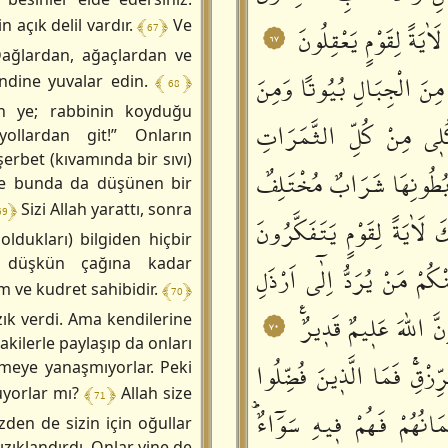
﴾ 67 ﴿
n açık delil vardır.
Ve
ٰيَةً لِقَوْمٍ يَعْقِلُونَ
٦٧
“Dağlardan, ağaçlardan ve
مِنَ الْجِبَالِ بُيُوتاً وَمِنَ
﴾ 68 ﴿
endine yuvalar edin.
en ye; rabbinin koyduğu
ُلٖي مِنْ كُلِّ الثَّمَرَاتِ
ollardan git!” Onların
şerbet (kıvamında bir sıvı)
 بُطُونِهَا شَرَابٌ مُخْتَلِفٌ
İşte bunda da düşünen bir
69 ﴿
Sizi Allah yarattı, sonra
َ لَاٰيَةً لِقَوْمٍ يَتَفَكَّرُونَ
 oldukları) bilgiden hiçbir
 düşkün çağına kadar
ْكُمْ مَنْ يُرَدُّ اِلٰٓى اَرْذَلِ
﴾ 70 ﴿
im ve kudret sahibidir.
َّ اللّٰهَ عَلٖيمٌ قَدٖيرٌࣖ
zık verdi. Ama kendilerine
٧٠
ndakilerle paylaşıp da onları
ِزْقِۚ فَمَا الَّذٖينَ فُضِّلُوا
rmeye yanaşmıyorlar. Peki
﴾ 71 ﴿
uyorlar mı?
Allah size
انُهُمْ فَهُمْ فٖيهِ سَوَٓاءٌؕ
izden de sizin için oğullar
rızıklandırdı. Onlar yine de