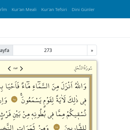
erîm
Kur'an Meali
Kur'an Tefsiri
Dini Günler
ayfa
»
٢٧٣
سُورَةُالنَّحْلِ
وَاللّٰهُ اَنْزَلَ مِنَ السَّمَٓاءِ مَٓاءً فَاَحْيَا بِه
فٖي ذٰلِكَ لَاٰيَةً لِقَوْمٍ يَسْمَعُونَࣖ
وَاِن
٦٥
نُسْقٖيكُمْ مِمَّا فٖي بُطُونِهٖ مِنْ بَيْنِ فَرْثٍ 
لِلشَّارِبٖينَ
وَمِنْ ثَمَرَاتِ النَّخٖيل
٦٦