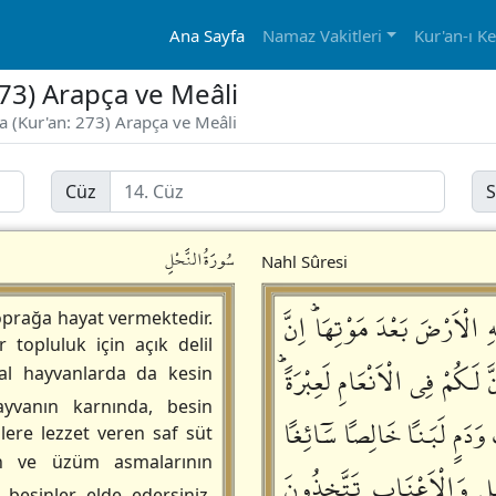
Ana Sayfa
Namaz Vakitleri
Kur'an-ı K
273) Arapça ve Meâli
fa (Kur'an: 273) Arapça ve Meâli
Cüz
S
سُورَةُالنَّحْلِ
Nahl Sûresi
ِ الْاَرْضَ بَعْدَ مَوْتِهَاؕ اِنَّ
oprağa hayat vermektedir.
topluluk için açık delil
َّ لَكُمْ فِي الْاَنْعَامِ لَعِبْرَةًؕ
al hayvanlarda da kesin
ayvanın karnında, besin
وَدَمٍ لَبَناً خَالِصاً سَٓائِغاً
nlere lezzet veren saf süt
n ve üzüm asmalarının
ِ وَالْاَعْنَابِ تَتَّخِذُونَ
besinler elde edersiniz.