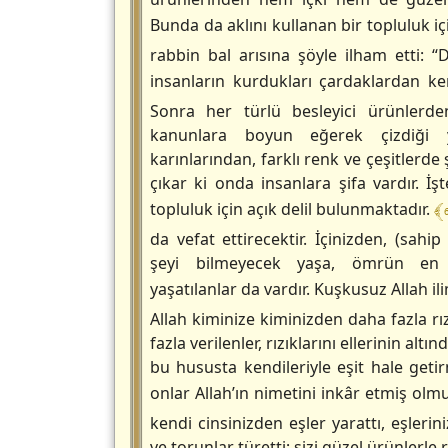
Bunda da aklını kullanan bir topluluk içi
rabbin bal arısına şöyle ilham etti: 
insanların kurdukları çardaklardan k
Sonra her türlü besleyici ürünlerd
kanunlara boyun eğerek çizdiği y
karınlarından, farklı renk ve çeşitlerde 
çıkar ki onda insanlara şifa vardır. 
﴾ 
topluluk için açık delil bulunmaktadır.
da vefat ettirecektir. İçinizden, (sahip
şeyi bilmeyecek yaşa, ömrün en
yaşatılanlar da vardır. Kuşkusuz Allah il
Allah kiminize kiminizden daha fazla rı
fazla verilenler, rızıklarını ellerinin altı
bu hususta kendileriyle eşit hale geti
onlar Allah’ın nimetini inkâr etmiş olm
kendi cinsinizden eşler yarattı, eşlerin
ve torunlar türetti; sizi güzel ürünlerle 