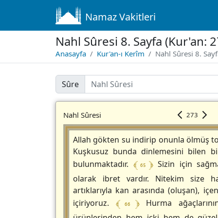
Namaz Vakitleri
Nahl Sûresi 8. Sayfa (Kur'an: 
Anasayfa
Kur'an-ı Kerîm
Nahl Sûresi 8. Say
Sûre
Nahl Sûresi
273
Allah gökten su indirip onunla ölmüş t
Kuşkusuz bunda dinlemesini bilen bir 
﴾ 65 ﴿
bulunmaktadır.
Sizin için sağm
olarak ibret vardır. Nitekim size h
artıklarıyla kan arasında (oluşan), içe
﴾ 66 ﴿
içiriyoruz.
Hurma ağaçlarını
ürünlerinden hem içki hem de güzel 