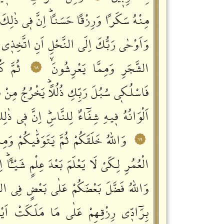
مِنْهُ سَكَراً وَرِزْقاً حَسَناًؕ اِنَّ فٖي ذٰلِكَ لَا
وَاَوْحٰى رَبُّكَ اِلَى النَّحْلِ اَنِ اتَّخِذٖي 
الشَّجَرِ وَمِمَّا يَعْرِشُونَۙ
ثُمَّ ك
٦٨
فَاسْلُكٖي سُبُلَ رَبِّكِ ذُلُلاًؕ يَخْرُجُ مِنْ
اَلْوَانُهُ فٖيهِ شِفَٓاءٌ لِلنَّاسِؕ اِنَّ فٖي ذٰلِك
وَاللّٰهُ خَلَقَكُمْ ثُمَّ يَتَوَفّٰيكُمْ وَمِن
٦٩
الْعُمُرِ لِكَيْ لَا يَعْلَمَ بَعْدَ عِلْمٍ شَيْـٔاًؕ اِن
وَاللّٰهُ فَضَّلَ بَعْضَكُمْ عَلٰى بَعْضٍ فِي الرّ
بِرَٓادّٖي رِزْقِهِمْ عَلٰى مَا مَلَكَتْ اَيْمَ